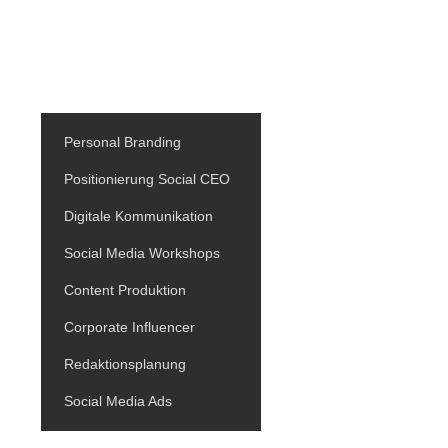
WIR BIETEN
ÜBER UNS
BLOG
Personal Branding
Positionierung Social CEO
Digitale Kommunikation
Social Media Workshops
Content Produktion
Corporate Influencer
Redaktionsplanung
Social Media Ads